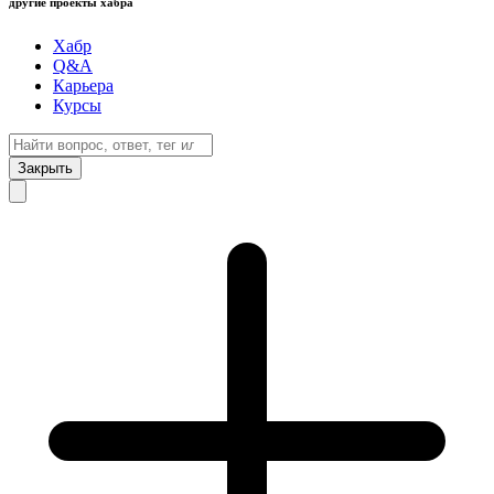
другие проекты хабра
Хабр
Q&A
Карьера
Курсы
Закрыть