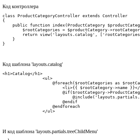
Код контроллера
class ProductCategoryController extends Controller

{

    public function index(ProductCategory $productCateg
        $rootCategories = $productCategory->rootCategor
        return view('layouts.catalog', ['rootCategories
    }

}
Код шаблона 'layouts.catalog'
<h1>Catalog</h1>

                <ul>

                    @foreach($rootCategories as $rootCa
                        <li>{{ $rootCategory->name }}</
                        @if($rootCategory->ProductCateg
                            @include('layouts.partials.
                        @endif

                    @endforeach

                </ul>
И код шаблона 'layouts.partials.treeChildMenu'