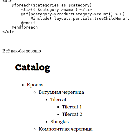
<ul>

    @foreach($categories as $category)

        <li>{{ $category->name }}</li>

        @if($category->ProductCategory->count() > 0)

            @include('layouts.partials.treeChildMenu', 
        @endif

    @endforeach

</ul>
Всё как-бы хорошо