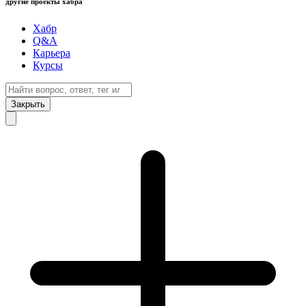
другие проекты хабра
Хабр
Q&A
Карьера
Курсы
Закрыть