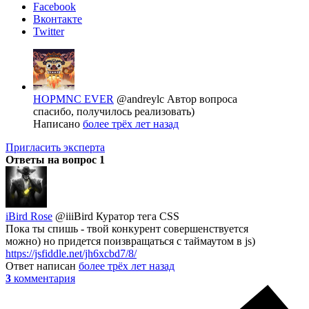
Facebook
Вконтакте
Twitter
HOPMNC EVER
@andreylc
Автор вопроса
спасибо, получилось реализовать)
Написано
более трёх лет назад
Пригласить эксперта
Ответы на вопрос
1
iBird Rose
@iiiBird
Куратор тега CSS
Пока ты спишь - твой конкурент совершенствуется
можно) но придется поизвращаться с таймаутом в js)
https://jsfiddle.net/jh6xcbd7/8/
Ответ написан
более трёх лет назад
3
комментария