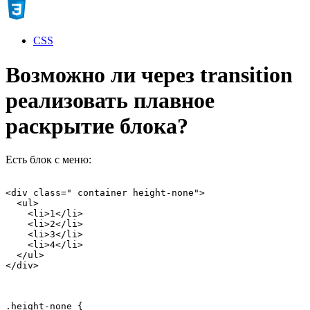
CSS
Возможно ли через transition
реализовать плавное
раскрытие блока?
Есть блок с меню:
<div class=" container height-none">

  <ul>

    <li>1</li>

    <li>2</li>

    <li>3</li>

    <li>4</li>

  </ul>

</div>
.height-none {
