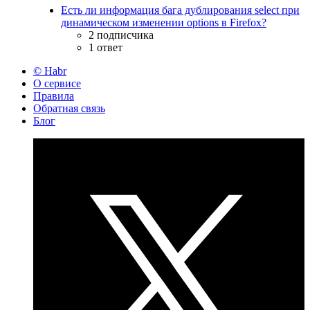
Есть ли информация бага дублирования select при
динамическом изменении options в Firefox?
2 подписчика
1 ответ
© Habr
О сервисе
Правила
Обратная связь
Блог