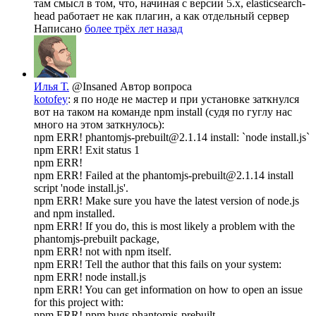
там смысл в том, что, начиная с версии 5.х, elasticsearch-
head работает не как плагин, а как отдельный сервер
Написано
более трёх лет назад
Илья Т.
@Insaned
Автор вопроса
kotofey
: я по ноде не мастер и при установке заткнулся
вот на таком на команде npm install (судя по гуглу нас
много на этом заткнулось):
npm ERR! phantomjs-prebuilt@2.1.14 install: `node install.js`
npm ERR! Exit status 1
npm ERR!
npm ERR! Failed at the phantomjs-prebuilt@2.1.14 install
script 'node install.js'.
npm ERR! Make sure you have the latest version of node.js
and npm installed.
npm ERR! If you do, this is most likely a problem with the
phantomjs-prebuilt package,
npm ERR! not with npm itself.
npm ERR! Tell the author that this fails on your system:
npm ERR! node install.js
npm ERR! You can get information on how to open an issue
for this project with:
npm ERR! npm bugs phantomjs-prebuilt