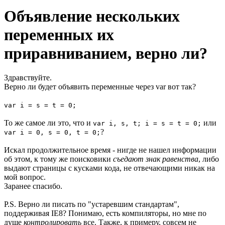
Объявление нескольких
переменных их
приравниванием, верно ли?
Здравствуйте.
Верно ли будет объявить переменные через var вот так?
var i = s = t = 0;
То же самое ли это, что и
или
var i, s, t; i = s = t = 0;
?
var i = 0, s = 0, t = 0;
Искал продолжительное время - нигде не нашел информации
об этом, к тому же поисковики
съедают знак равенства
, либо
выдают страницы с кусками кода, не отвечающими никак на
мой вопрос.
Заранее спасибо.
P.S. Верно ли писать по "устаревшим стандартам",
поддерживая IE8? Понимаю, есть компиляторы, но мне по
душе
контролировать
все. Также, к примеру, совсем не