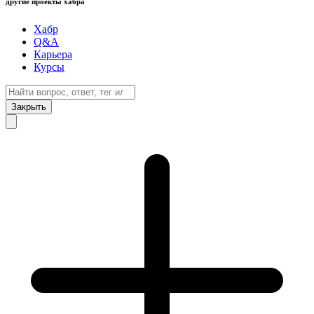
другие проекты хабра
Хабр
Q&A
Карьера
Курсы
Закрыть