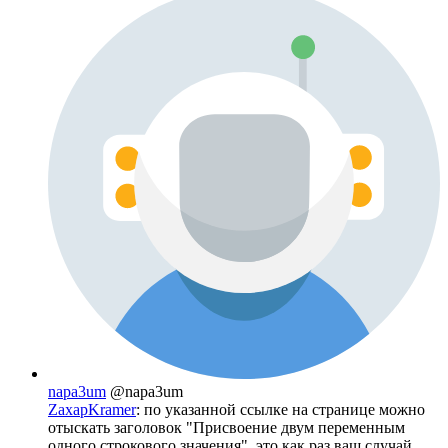
napa3um
@napa3um
ZaxapKramer
: по указанной ссылке на странице можно
отыскать заголовок "Присвоение двум переменным
одного строкового значения", это как раз ваш случай.