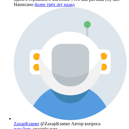
Написано
более трёх лет назад
ZaxapKramer
@ZaxapKramer
Автор вопроса
napa3um
, спасибо вам