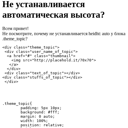
Не устанавливается
автоматическая высота?
Всем привет!
Не посмотрите, почему не устанавливается heidht: auto у блока
.theme_topic?
<div class="theme_topic">

 <div class="user_name_of_topic">

  <a href="#" class="thumbnail">

    <img src="http://placehold.it/70x70">

   </a>

  </div>

 <div class="text_of_topic"></div>

<div class="stuffs_of_topic"></div>

 </div>
.theme_topic{

	padding: 5px 10px;

	background: #fff;

	margin: 0 auto;

	width: 100%;

	position: relative;
