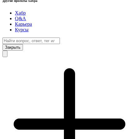
другие проекты хабра
Хабр
Q&A
Карьера
Курсы
Закрыть