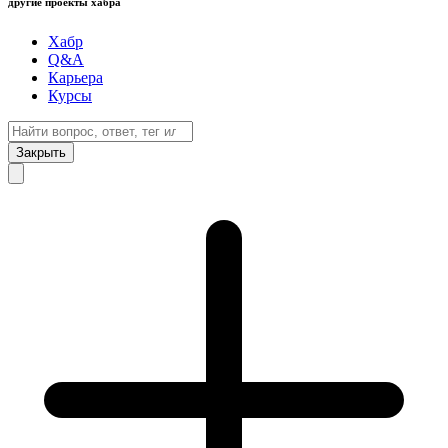
другие проекты хабра
Хабр
Q&A
Карьера
Курсы
Закрыть