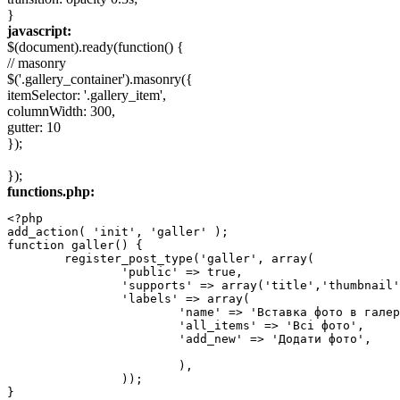
}
javascript:
$(document).ready(function() {
// masonry
$('.gallery_container').masonry({
itemSelector: '.gallery_item',
columnWidth: 300,
gutter: 10
});
});
functions.php:
<?php

add_action( 'init', 'galler' );

function galler() {

	register_post_type('galler', array(

		'public' => true,

		'supports' => array('title','thumbnail','editor'),

		'labels' => array(

			'name' => 'Вставка фото в галерею',

			'all_items' => 'Всі фото',

			'add_new' => 'Додати фото',

			),

		));

}
