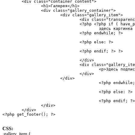
	<div class="container content">

		<h1>Галерея</h1>

		<div class="gallery_container">

			<div class="gallery_item">

				<div class="transparency">

				<?php <?php if ( have_posts() ) : while ( have_posts() ) : the_post(); ?>

				        здесь картинка

				<?php endwhile; ?>

				<?php else: ?>

				<?php endif; ?> ?>

				</div>

				<div class="gallery_item_desc">

					<p>Здесь подпись к фотке</p>

				</div>

			</div>

					<?php endwhile; ?>

					<?php else: ?>

					<?php endif; ?>

		</div>

	</div>

<?php get_footer(); ?>
СSS:
.gallery_item {