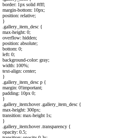
border: 1px solid #fff;
margin-bottom: 10px;
position: relative;
}
.gallery_item_desc {
max-height: 0;
overflow: hidden;
position: absolute;
bottom: 0;
left: 0;
background-color: gray;
width: 100%;
text-align: center;
}
.gallery_item_desc p {
margin: 0!important;
padding: 10px 0;
}
.gallery_item:hover .gallery_item_desc {
max-height: 300px;
transition: max-height 1s;
}
.gallery_item:hover .transparency {
opacity: 0.5;
transition: opacity 0.3s;