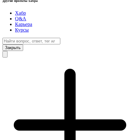
другие проекты хабра
Хабр
Q&A
Карьера
Курсы
Закрыть