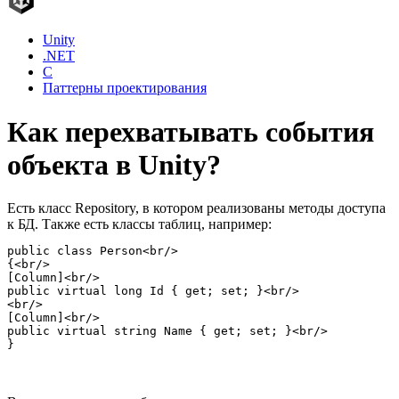
Unity
.NET
C
Паттерны проектирования
Как перехватывать события
объекта в Unity?
Есть класс Repository, в котором реализованы методы доступа
к БД. Также есть классы таблиц, например:
public class Person<br/>

{<br/>

[Column]<br/>

public virtual long Id { get; set; }<br/>

<br/>

[Column]<br/>

public virtual string Name { get; set; }<br/>

}