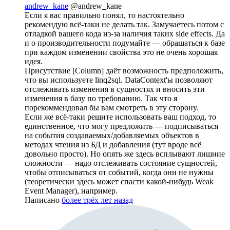
andrew_kane
@andrew_kane
Если я вас правильно понял, то настоятельно
рекомендую всё-таки не делать так. Замучаетесь потом с
отладкой вашего кода из-за наличия таких side effects. Да
и о производительности подумайте — обращаться к базе
при каждом изменении свойства это не очень хорошая
идея.
Присутствие [Column] даёт возможность предположить,
что вы используете linq2sql. DataContext'ы позволяют
отслеживать изменения в сущностях и вносить эти
изменения в базу по требованию. Так что я
порекоммендовал бы вам смотреть в эту сторону.
Если же всё-таки решите использовать ваш подход, то
единственное, что могу предложить — подписываться
на события создаваемых/добавляемых объектов в
методах чтения из БД и добавления (тут вроде всё
довольно просто). Но опять же здесь всплывают лишние
сложности — надо отслеживать состояние сущностей,
чтобы отписываться от событий, когда они не нужны
(теоретически здесь может спасти какой-нибудь Weak
Event Manager), например.
Написано
более трёх лет назад