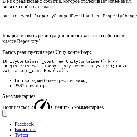
В них реализовано событие, которое отслеживает изменения
во всех свойствах класса:
public event PropertyChangedEventHandler PropertyChange
Как реализовать регистрацию и перехват этого события в
классе Repository?
Вызов реализуется через Unity-контейнер:
IUnityContainer _cont=new UnityContainer()<br/>

.RegisterType&lt;IRepository,Repository&gt;();<br/>

var person=_cont.Resolve();
Вопрос задан
более трёх лет назад
3563 просмотра
5
комментариев
Подписаться
2
Оценить
5
комментариев
Facebook
Вконтакте
Twitter