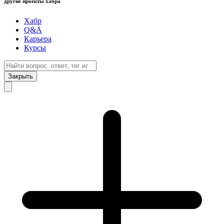
другие проекты хабра
Хабр
Q&A
Карьера
Курсы
Закрыть