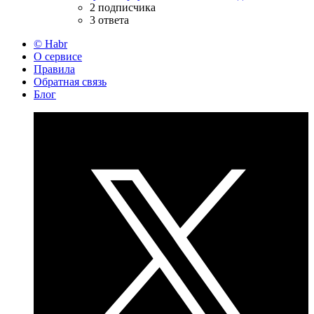
2 подписчика
3 ответа
© Habr
О сервисе
Правила
Обратная связь
Блог