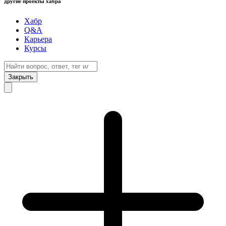
другие проекты хабра
Хабр
Q&A
Карьера
Курсы
Закрыть