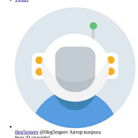
0leg5ergeev
@0leg5ergeev
Автор вопроса
беда :D спасибо!