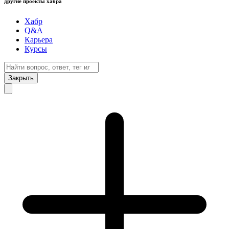
другие проекты хабра
Хабр
Q&A
Карьера
Курсы
Закрыть