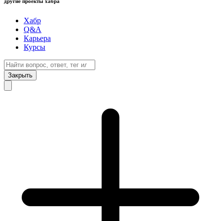
другие проекты хабра
Хабр
Q&A
Карьера
Курсы
Закрыть