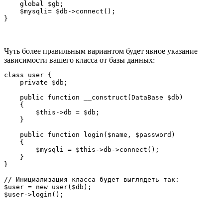
    global $gb;

    $mysqli= $db->connect();

}
Чуть более правильным вариантом будет явное указание
зависимости вашего класса от базы данных:
class user {

    private $db;

    public function __construct(DataBase $db)

    {

        $this->db = $db;

    }

    public function login($name, $password)

    {

        $mysqli = $this->db->connect();

    }

}

// Инициализация класса будет выглядеть так:

$user = new user($db);

$user->login();