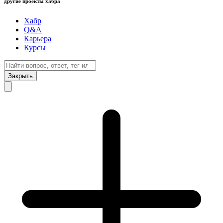
другие проекты хабра
Хабр
Q&A
Карьера
Курсы
Закрыть