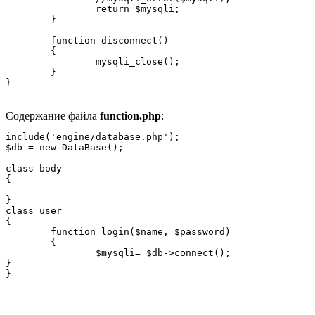
		return $mysqli;

	}

	function disconnect()

	{

		mysqli_close();

	}

}
Содержание файла
function.php
:
include('engine/database.php');

$db = new DataBase();

class body

{

}

class user

{

	function login($name, $password)

	{

		$mysqli= $db->connect();

}

}