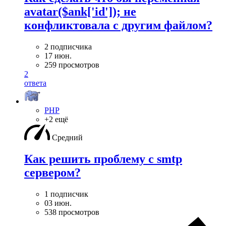
avatar($ank['id']); не
конфликтовала с другим файлом?
2 подписчика
17 июн.
259 просмотров
2
ответа
PHP
+2 ещё
Средний
Как решить проблему с smtp
сервером?
1 подписчик
03 июн.
538 просмотров