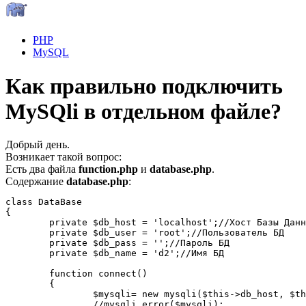
PHP
MySQL
Как правильно подключить
MySQli в отдельном файле?
Добрый день.
Возникает такой вопрос:
Есть два файла
function.php
и
database.php
.
Содержание
database.php
:
class DataBase

{

	private $db_host = 'localhost';//Хост Базы Данных

	private $db_user = 'root';//Пользователь БД

	private $db_pass = '';//Пароль БД

	private $db_name = 'd2';//Имя БД

	function connect()

	{

		$mysqli= new mysqli($this->db_host, $this->db_user, $this->db_pass, $this->db_name);

		//mysqli_error($mysqli);
