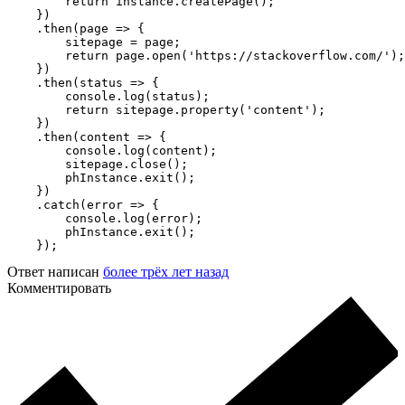
        return instance.createPage();

    })

    .then(page => {

        sitepage = page;

        return page.open('https://stackoverflow.com/');

    })

    .then(status => {

        console.log(status);

        return sitepage.property('content');

    })

    .then(content => {

        console.log(content);

        sitepage.close();

        phInstance.exit();

    })

    .catch(error => {

        console.log(error);

        phInstance.exit();

    });
Ответ написан
более трёх лет назад
Комментировать