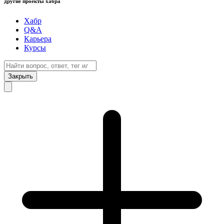
другие проекты хабра
Хабр
Q&A
Карьера
Курсы
Закрыть