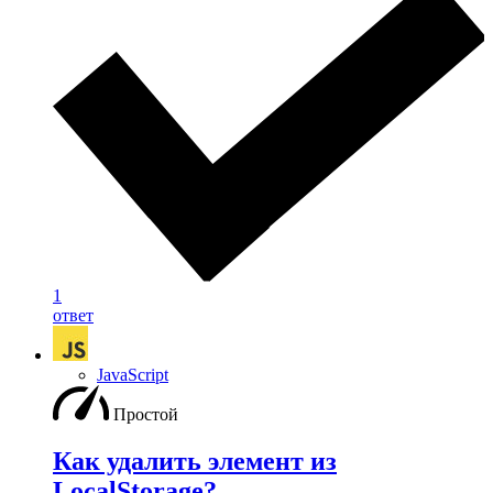
1
ответ
JavaScript
Простой
Как удалить элемент из
LocalStorage?