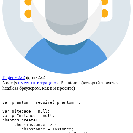
Eugene 222
@mik222
Node.js
имеет интеграцию
с Phantom.js(который является
headless браузером, как вы просите)
var phantom = require('phantom');

var sitepage = null;

var phInstance = null;

phantom.create()

    .then(instance => {

        phInstance = instance;
