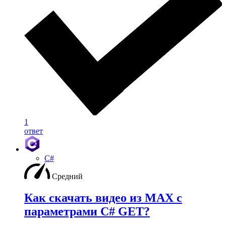
1
ответ
C#
Средний
Как скачать видео из MAX с
параметрами C# GET?