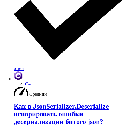
1
ответ
C#
Средний
Как в JsonSerializer.Deserialize
игнорировать ошибки
десериализации битого json?