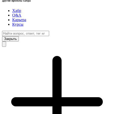
другие проекты хабра
Хабр
Q&A
Карьера
Курсы
Закрыть