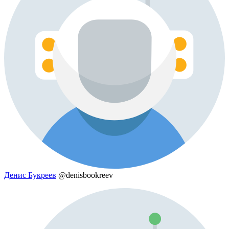
Денис Букреев
@denisbookreev