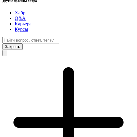
другие проекты хабра
Хабр
Q&A
Карьера
Курсы
Закрыть