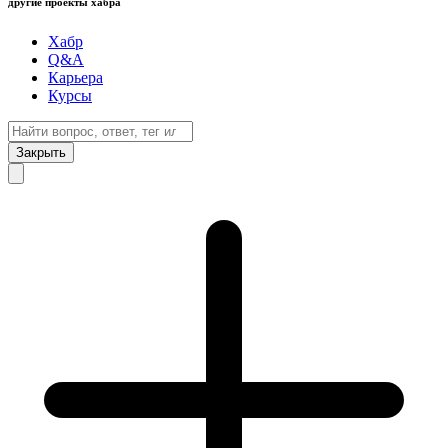
другие проекты хабра
Хабр
Q&A
Карьера
Курсы
Закрыть