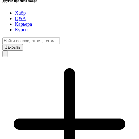
другие проекты хабра
Хабр
Q&A
Карьера
Курсы
Закрыть