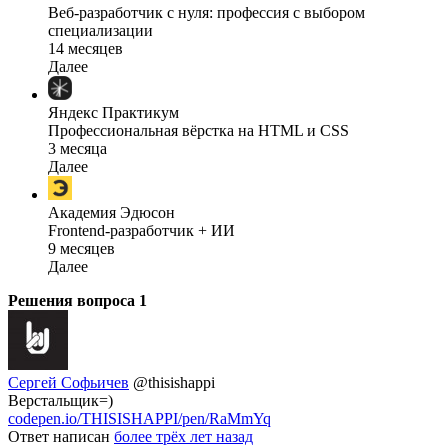
Веб-разработчик с нуля: профессия с выбором
специализации
14 месяцев
Далее
Яндекс Практикум
Профессиональная вёрстка на HTML и CSS
3 месяца
Далее
Академия Эдюсон
Frontend-разработчик + ИИ
9 месяцев
Далее
Решения вопроса
1
Сергей Софьичев
@thisishappi
Верстальщик=)
codepen.io/THISISHAPPI/pen/RaMmYq
Ответ написан
более трёх лет назад