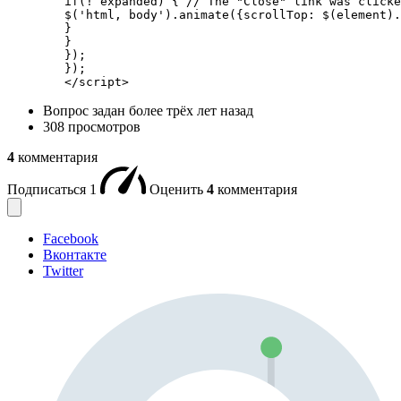
        if(! expanded) { // The "Close" link was clicke
        $('html, body').animate({scrollTop: $(element).
        }

        }

        });

        });

        </script>
Вопрос задан
более трёх лет назад
308 просмотров
4
комментария
Подписаться
1
Оценить
4
комментария
Facebook
Вконтакте
Twitter