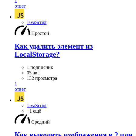
1
ответ
JavaScript
Простой
Как удалить элемент из
LocalStorage?
1 подписчик
05 авг.
132 просмотра
1
ответ
JavaScript
+1 ещё
Средний
Как выводить изображения в 2 или