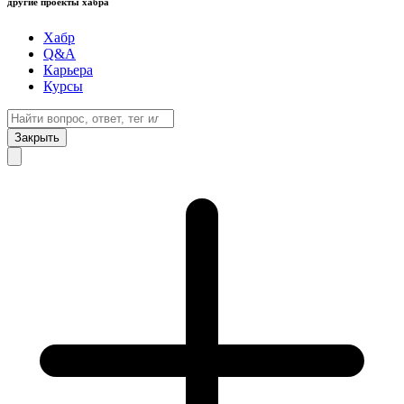
другие проекты хабра
Хабр
Q&A
Карьера
Курсы
Закрыть