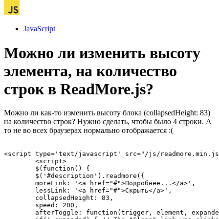
JavaScript
Можно ли изменить высоту
элемента, на количество
строк в ReadMore.js?
Можно ли как-то изменить высоту блока (collapsedHeight: 83)
на количество строк? Нужно сделать, чтобы было 4 строки. А
то не во всех браузерах нормально отображается :(
<script type='text/javascript' src="/js/readmore.min.js
        <script>

        $(function() {

        $('#description').readmore({

        moreLink: '<a href="#">Подробнее...</a>',

        lessLink: '<a href="#">Скрыть</a>',

        collapsedHeight: 83,

        speed: 200,

        afterToggle: function(trigger, element, expande