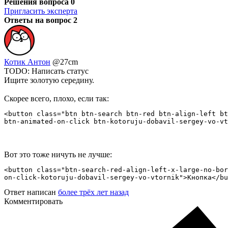
Решения вопроса
0
Пригласить эксперта
Ответы на вопрос
2
Котик Антон
@27cm
TODO: Написать статус
Ищите золотую середину.
Скорее всего, плохо, если так:
<button class="btn btn-search btn-red btn-align-left bt
btn-animated-on-click btn-kotoruju-dobavil-sergey-vo-vt
Вот это тоже ничуть не лучше:
<button class="btn-search-red-align-left-x-large-no-bor
on-click-kotoruju-dobavil-sergey-vo-vtornik">Кнопка</bu
Ответ написан
более трёх лет назад
Комментировать