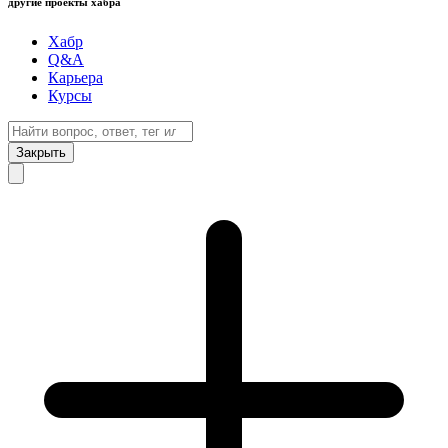
другие проекты хабра
Хабр
Q&A
Карьера
Курсы
Закрыть