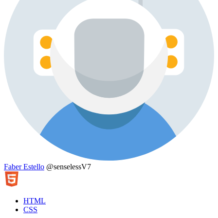
Faber Estello
@senselessV7
HTML
CSS