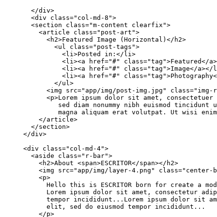
  </div>

  <div class="col-md-8">

  <section class="m-content clearfix">

    <article class="post-art">

      <h2>Featured Image (Horizontal)</h2>

        <ul class="post-tags">

          <li>Posted in:</li>

          <li><a href="#" class="tag">Featured</a>
          <li><a href="#" class="tag">Image</a></l
          <li><a href="#" class="tag">Photography<
        </ul>

      <img src="app/img/post-img.jpg" class="img-r
      <p>Lorem ipsum dolor sit amet, consectetuer 
         sed diam nonummy nibh euismod tincidunt u
         magna aliquam erat volutpat. Ut wisi enim
    </article>

  </section>

</div>

<div class="col-md-4">

  <aside class="r-bar">

    <h2>About <span>ESCRITOR</span></h2>

    <img src="app/img/layer-4.png" class="center-b
    <p>

      Hello this is ESCRITOR born for create a mod
      Lorem ipsum dolor sit amet, consectetur adip
      tempor incididunt...Lorem ipsum dolor sit am
      elit, sed do eiusmod tempor incididunt...

    </p>
