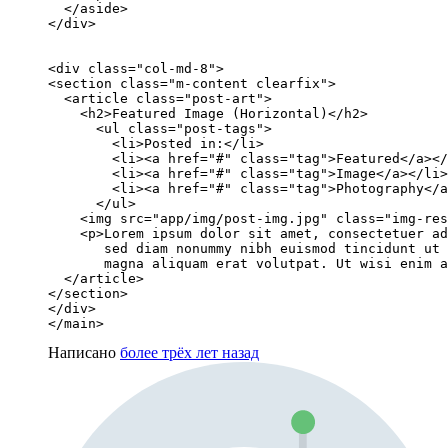
  </aside>

</div>

<div class="col-md-8">

<section class="m-content clearfix">

  <article class="post-art">

    <h2>Featured Image (Horizontal)</h2>

      <ul class="post-tags">

        <li>Posted in:</li>

        <li><a href="#" class="tag">Featured</a></
        <li><a href="#" class="tag">Image</a></li>

        <li><a href="#" class="tag">Photography</a
      </ul>

    <img src="app/img/post-img.jpg" class="img-res
    <p>Lorem ipsum dolor sit amet, consectetuer ad
       sed diam nonummy nibh euismod tincidunt ut 
       magna aliquam erat volutpat. Ut wisi enim a
  </article>

</section>

</div>

</main>
Написано
более трёх лет назад