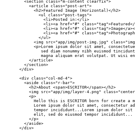
    <section class="m-content clearfix">

      <article class="post-art">

        <h2>Featured Image (Horizontal)</h2>

          <ul class="post-tags">

            <li>Posted in:</li>

            <li><a href="#" class="tag">Featured</
            <li><a href="#" class="tag">Image</a><
            <li><a href="#" class="tag">Photograph
          </ul>

        <img src="app/img/post-img.jpg" class="img
        <p>Lorem ipsum dolor sit amet, consectetue
           sed diam nonummy nibh euismod tincidunt
           magna aliquam erat volutpat. Ut wisi en
      </article>

    </section>

  </div>

  <div class="col-md-4">

    <aside class="r-bar">

      <h2>About <span>ESCRITOR</span></h2>

      <img src="app/img/layer-4.png" class="center
      <p>

        Hello this is ESCRITOR born for create a m
        Lorem ipsum dolor sit amet, consectetur ad
        tempor incididunt...Lorem ipsum dolor sit 
        elit, sed do eiusmod tempor incididunt...

      </p>

    </aside>

  </div>
