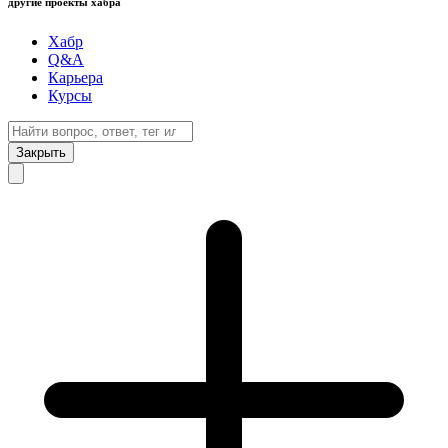
другие проекты хабра
Хабр
Q&A
Карьера
Курсы
Закрыть