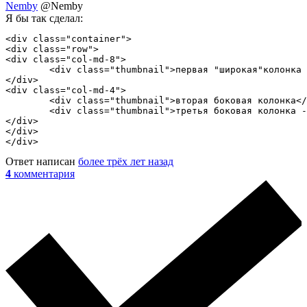
Nemby
@Nemby
Я бы так сделал:
<div class="container">

<div class="row">

<div class="col-md-8">

	<div class="thumbnail">первая "широкая"колонка для контента</div>

</div>

<div class="col-md-4">

	<div class="thumbnail">вторая боковая колонка</div>		

	<div class="thumbnail">третья боковая колонка - под второй</div>

</div>

</div>

</div>
Ответ написан
более трёх лет назад
4
комментария