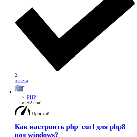
2
ответа
PHP
+2 ещё
Простой
Как настроить php_curl для php8
под windows?