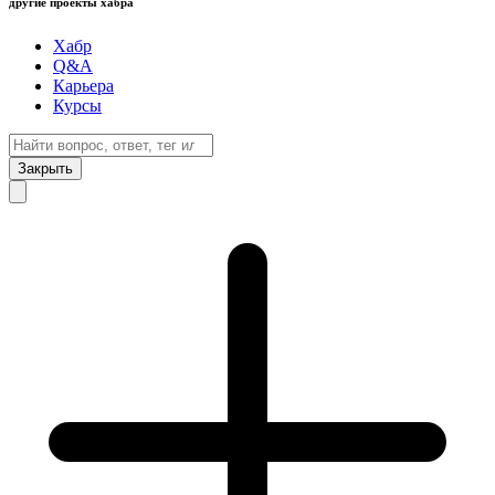
другие проекты хабра
Хабр
Q&A
Карьера
Курсы
Закрыть