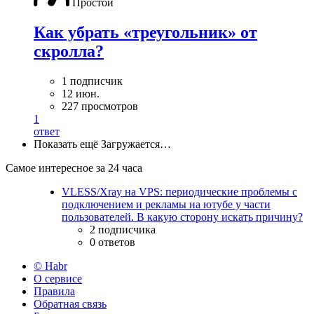
Простой
Как убрать «треугольник» от
скролла?
1 подписчик
12 июн.
227 просмотров
1
ответ
Показать ещё
Загружается…
Самое интересное за 24 часа
VLESS/Xray на VPS: периодические проблемы с
подключением и рекламы на ютубе у части
пользователей. В какую сторону искать причину?
2 подписчика
0 ответов
© Habr
О сервисе
Правила
Обратная связь