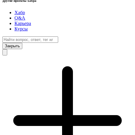
другие проекты хабра
Хабр
Q&A
Карьера
Курсы
Закрыть