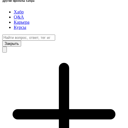
другие проекты хабра
Хабр
Q&A
Карьера
Курсы
Закрыть