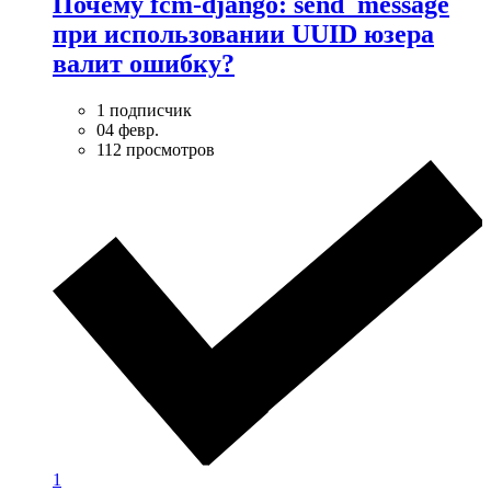
Почему fcm-django: send_message
при использовании UUID юзера
валит ошибку?
1 подписчик
04 февр.
112 просмотров
1