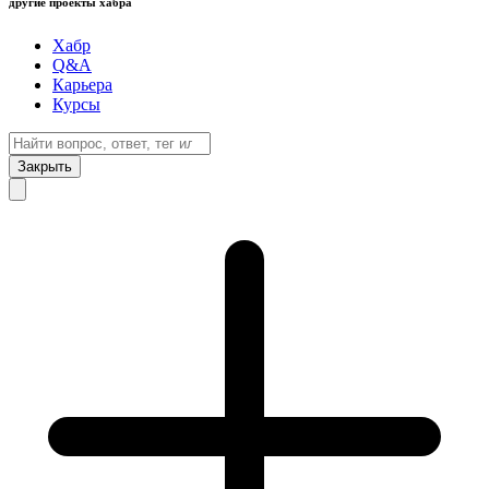
другие проекты хабра
Хабр
Q&A
Карьера
Курсы
Закрыть