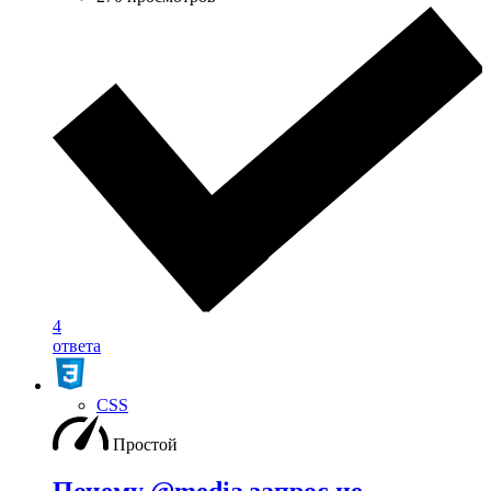
4
ответа
CSS
Простой
Почему @media запрос не