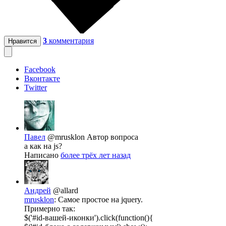
3
комментария
Нравится
Facebook
Вконтакте
Twitter
Павел
@mrusklon
Автор вопроса
а как на js?
Написано
более трёх лет назад
Андрей
@allard
mrusklon
: Самое простое на jquery.
Примерно так:
$('#id-вашей-иконки').click(function(){