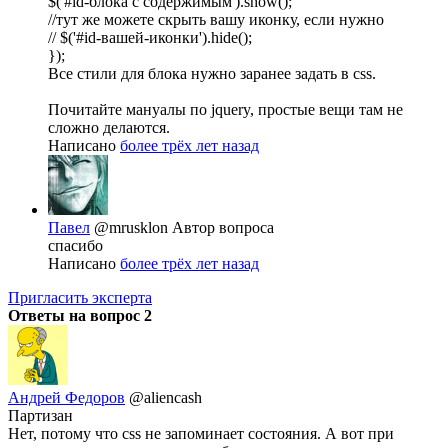
$('#id-блока с содержимым').show();
//тут же можете скрыть вашу иконку, если нужно
// $('#id-вашей-иконки').hide();
});
Все стили для блока нужно заранее задать в css.
Почитайте мануалы по jquery, простые вещи там не
сложно делаются.
Написано
более трёх лет назад
Павел
@mrusklon
Автор вопроса
спасибо
Написано
более трёх лет назад
Пригласить эксперта
Ответы на вопрос
2
Андрей Федоров
@aliencash
Партизан
Нет, потому что css не запоминает состояния. А вот при