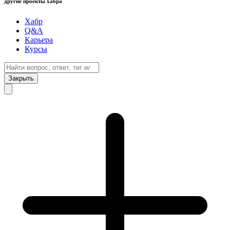
другие проекты хабра
Хабр
Q&A
Карьера
Курсы
Закрыть