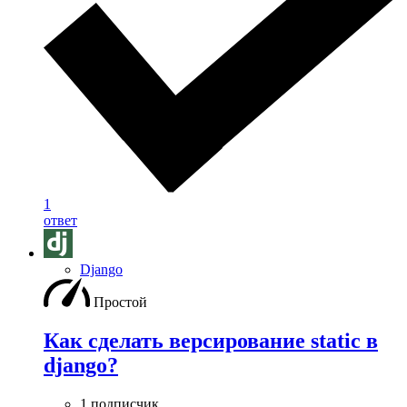
1
ответ
Django
Простой
Как сделать версирование static в
django?
1 подписчик