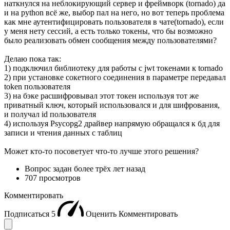
наткнулся на неблокирующий сервер и фреймворк (tornado) да
и на python всё же, выбор пал на него, но вот теперь проблема
как мне аутентифицировать пользователя в чате(tornado), если
у меня нету сессий, а есть только токены, что бы возможно
было реализовать обмен сообщения между пользователями?
Делаю пока так:
1) подключил библиотеку для работы с jwt токенами к tornado
2) при установке сокетного соединения в параметре передавал
token пользователя
3) на бэке расшифровывал этот токен используя тот же
приватный ключ, который использовался и для шифрования,
и получал id пользователя
4) используя Psycopg2 драйвер напрямую обращался к бд для
записи и чтения данных с таблиц
Может кто-то посоветует что-то лучше этого решения?
Вопрос задан
более трёх лет назад
707 просмотров
Комментировать
Подписаться
5
Оценить
Комментировать