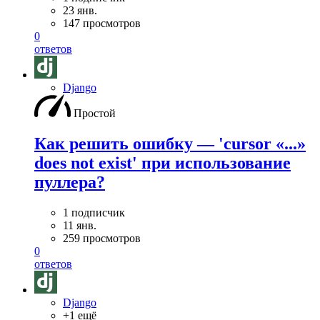
23 янв.
147 просмотров
0
ответов
Django
Простой
Как решить ошибку — 'cursor «...»
does not exist' при использование
пуллера?
1 подписчик
11 янв.
259 просмотров
0
ответов
Django
+1 ещё