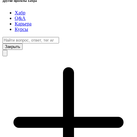
другие проекты хабра
Хабр
Q&A
Карьера
Курсы
Закрыть