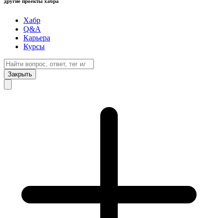
другие проекты хабра
Хабр
Q&A
Карьера
Курсы
Закрыть