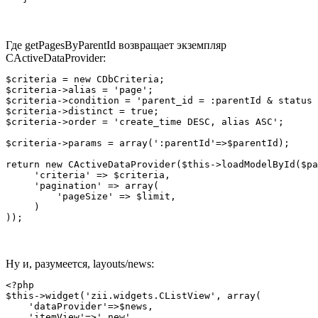
Где getPagesByParentId возвращает экземпляр
CActiveDataProvider:
$criteria = new CDbCriteria;

$criteria->alias = 'page';

$criteria->condition = 'parent_id = :parentId & status 
$criteria->distinct = true;

$criteria->order = 'create_time DESC, alias ASC';

$criteria->params = array(':parentId'=>$parentId);

return new CActiveDataProvider($this->loadModelById($pa
     'criteria' => $criteria,

     'pagination' => array(

         'pageSize' => $limit,

     )

));
Ну и, разумеется, layouts/news:
<?php

$this->widget('zii.widgets.CListView', array(

    'dataProvider'=>$news,

    'itemView'=>'_new',
