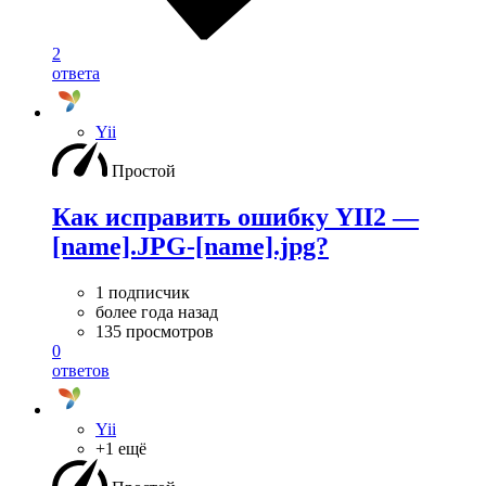
2
ответа
Yii
Простой
Как исправить ошибку YII2 —
[name].JPG-[name].jpg?
1 подписчик
более года назад
135 просмотров
0
ответов
Yii
+1 ещё