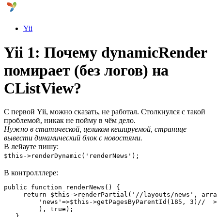
Yii
Yii 1: Почему dynamicRender
помирает (без логов) на
CListView?
С первой Yii, можно сказать, не работал. Столкнулся с такой
проблемой, никак не пойму в чём дело.
Нужно в статической, целиком кешируемой, странице
вывести динамический блок с новостями.
В лейауте пишу:
$this->renderDynamic('renderNews');
В контролллере:
public function renderNews() {

     return $this->renderPartial('//layouts/news', arra
         'news'=>$this->getPagesByParentId(185, 3)//  >
         ), true);

   }