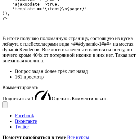
    'ajaxUpdate'=>true,

    'template'=>"{items}\n{pager}"

));

?>
В итоге получаю поломанную страницу, состоящую из куска
лейаута с плейсхолдерами вида <###dynamic-1###> на местах
dynamicRender'ов. Все логи включены и валятся на почту, но
ничего кроме 404х от потерянной иконки в них нет. Такая вот
внезапная кончина.
Вопрос задан
более трёх лет назад
161 просмотр
Комментировать
Подписаться
1
Оценить
Комментировать
Facebook
Вконтакте
Twitter
Помогут разобраться в теме
Все курсы