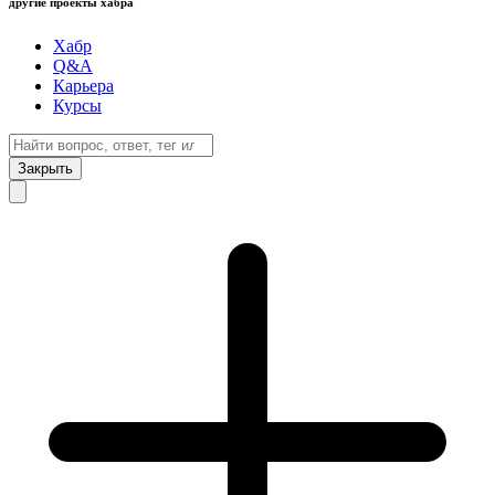
другие проекты хабра
Хабр
Q&A
Карьера
Курсы
Закрыть