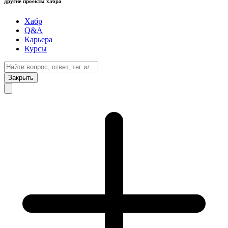
другие проекты хабра
Хабр
Q&A
Карьера
Курсы
Закрыть