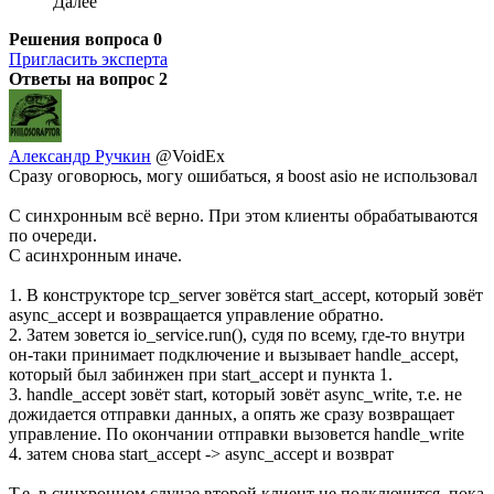
Далее
Решения вопроса
0
Пригласить эксперта
Ответы на вопрос
2
Александр Ручкин
@VoidEx
Сразу оговорюсь, могу ошибаться, я boost asio не использовал
С синхронным всё верно. При этом клиенты обрабатываются
по очереди.
С асинхронным иначе.
1. В конструкторе tcp_server зовётся start_accept, который зовёт
async_accept и возвращается управление обратно.
2. Затем зовется io_service.run(), судя по всему, где-то внутри
он-таки принимает подключение и вызывает handle_accept,
который был забинжен при start_accept и пункта 1.
3. handle_accept зовёт start, который зовёт async_write, т.е. не
дожидается отправки данных, а опять же сразу возвращает
управление. По окончании отправки вызовется handle_write
4. затем снова start_accept -> async_accept и возврат
Т.е. в синхронном случае второй клиент не подключится, пока