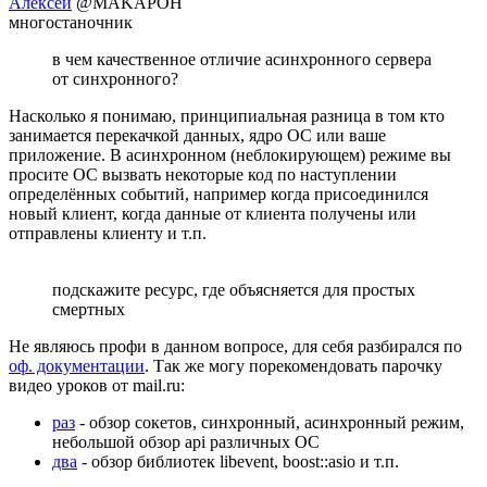
Алексей
@MAKAPOH
многостаночник
в чем качественное отличие асинхронного сервера
от синхронного?
Насколько я понимаю, принципиальная разница в том кто
занимается перекачкой данных, ядро ОС или ваше
приложение. В асинхронном (неблокирующем) режиме вы
просите ОС вызвать некоторые код по наступлении
определённых событий, например когда присоединился
новый клиент, когда данные от клиента получены или
отправлены клиенту и т.п.
подскажите ресурс, где объясняется для простых
смертных
Не являюсь профи в данном вопросе, для себя разбирался по
оф. документации
. Так же могу порекомендовать парочку
видео уроков от mail.ru:
раз
- обзор сокетов, синхронный, асинхронный режим,
небольшой обзор api различных ОС
два
- обзор библиотек libevent, boost::asio и т.п.