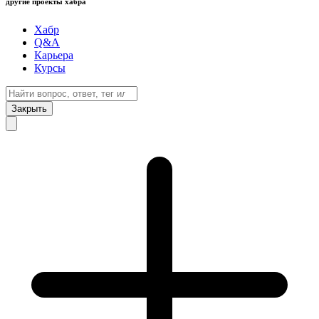
другие проекты хабра
Хабр
Q&A
Карьера
Курсы
Закрыть