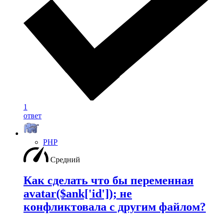
1
ответ
PHP
Средний
Как сделать что бы переменная
avatar($ank['id']); не
конфликтовала с другим файлом?