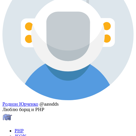
Родион Юрченко
@aassdds
Люблю борщ и PHP
PHP