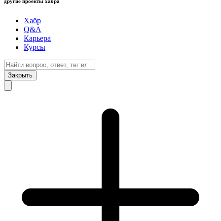
другие проекты хабра
Хабр
Q&A
Карьера
Курсы
Закрыть