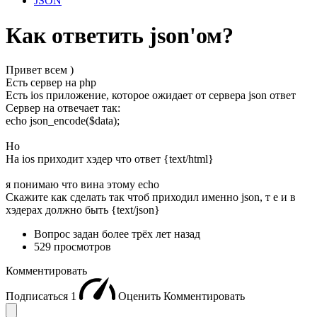
JSON
Как ответить json'ом?
Привет всем )
Есть сервер на php
Есть ios приложение, которое ожидает от сервера json ответ
Сервер на отвечает так:
echo json_encode($data);
Но
На ios приходит хэдер что ответ {text/html}
я понимаю что вина этому echo
Скажите как сделать так чтоб приходил именно json, т е и в
хэдерах должно быть {text/json}
Вопрос задан
более трёх лет назад
529 просмотров
Комментировать
Подписаться
1
Оценить
Комментировать