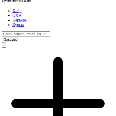
другие проекты хабра
Хабр
Q&A
Карьера
Курсы
Закрыть