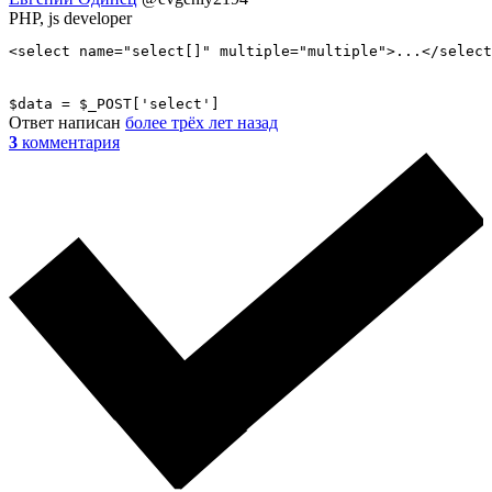
PHP, js developer
<select name="select[]" multiple="multiple">...</select
$data = $_POST['select']
Ответ написан
более трёх лет назад
3
комментария