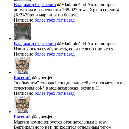
Владимир Сергеевич
@VladimirZhid
Автор вопроса
допустим в разрешении 768-925 row= Xpx, а col-sm-4 =
(X/3)-30px и маргины по бокам...
Написано
более трёх лет назад
Владимир Сергеевич
@VladimirZhid
Автор вопроса
Извиняюсь за сумбурность, если не ясно про что я....
Написано
более трёх лет назад
Евгений
@cyber-jet
"в обычном" это как? специально сейчас просмотрел все
селекторы col-* в медиазапросах, везде в %.
Написано
более трёх лет назад
Евгений
@cyber-jet
Маргин компенсируется отрицательным в row.
Вертикального нет, приходится отдельным тегом