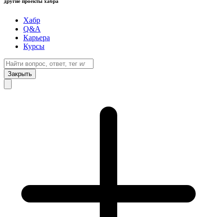
другие проекты хабра
Хабр
Q&A
Карьера
Курсы
Закрыть