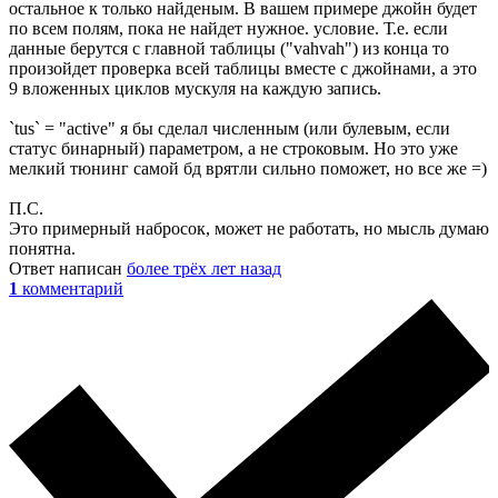
остальное к только найденым. В вашем примере джойн будет
по всем полям, пока не найдет нужное. условие. Т.е. если
данные берутся с главной таблицы ("vahvah") из конца то
произойдет проверка всей таблицы вместе с джойнами, а это
9 вложенных циклов мускуля на каждую запись.
`tus` = "active" я бы сделал численным (или булевым, если
статус бинарный) параметром, а не строковым. Но это уже
мелкий тюнинг самой бд врятли сильно поможет, но все же =)
П.С.
Это примерный набросок, может не работать, но мысль думаю
понятна.
Ответ написан
более трёх лет назад
1
комментарий