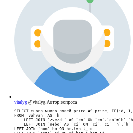
vitalyg
@vitalyg
Автор вопроса
SELECT много много полей price AS prize, IF(id, 1,
FROM `vahvah` AS `h`

    LEFT JOIN `zvezdi` AS `co` ON `co`.`co`=`h`.`h
    LEFT JOIN `nebo` AS `ci` ON `ci`.`ci`=`h`.`h`

LEFT JOIN `hom` hm ON hm.l=h.l_id
