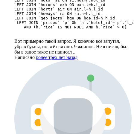
LEFT JOIN `hots` si ON si.hot=h.hot_id

LEFT JOIN `hoions` exh ON exh.l=h.l_id

LEFT JOIN `horts` air ON air.l=h.l_id

LEFT JOIN `howays` ra ON ra.h=h.l_id

LEFT JOIN `geo_jects` hge ON hge.id=h.h_id

 LEFT JOIN `prices` `p` ON `h`.`hotel_id`=`p`.`l_i
    AND (h.`rice` IS NOT NULL AND h.`rice` > 0)
Вот примерно такой запрос. Я конечно всё запутал,
убрав буквы, но всё связано. 9 жоинов. Не я писал, был
бы в запое такое не написал ...
Написано
более трёх лет назад