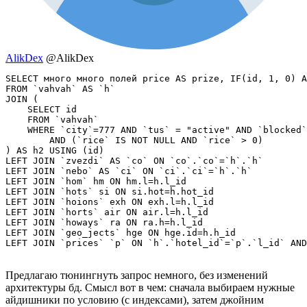
AlikDex
@AlikDex
SELECT много много полей price AS prize, IF(id, 1, 0) A
FROM `vahvah` AS `h`

JOIN (

    SELECT id

    FROM `vahvah`

    WHERE `city`=777 AND `tus` = "active" AND `blocked`
        AND (`rice` IS NOT NULL AND `rice` > 0)

) AS h2 USING (id)

LEFT JOIN `zvezdi` AS `co` ON `co`.`co`=`h`.`h`

LEFT JOIN `nebo` AS `ci` ON `ci`.`ci`=`h`.`h`

LEFT JOIN `hom` hm ON hm.l=h.l_id

LEFT JOIN `hots` si ON si.hot=h.hot_id

LEFT JOIN `hoions` exh ON exh.l=h.l_id

LEFT JOIN `horts` air ON air.l=h.l_id

LEFT JOIN `howays` ra ON ra.h=h.l_id

LEFT JOIN `geo_jects` hge ON hge.id=h.h_id

LEFT JOIN `prices` `p` ON `h`.`hotel_id`=`p`.`l_id` AND
Предлагаю тюнингнуть запрос немного, без изменений
архитектуры бд. Смысл вот в чем: сначала выбираем нужные
айдишники по условию (с индексами), затем джойним