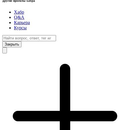
другие проекты хабра
Хабр
Q&A
Карьера
Курсы
Закрыть