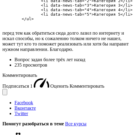
		<li data-news-tab="2">Категория 2</li>

		<li data-news-tab="3">Категория 3</li>

		<li data-news-tab="4">Категория 4</li>

		<li data-news-tab="5">Категория 5</li>

	</ul>
перед тем как обратиться сюда долго лазил по интернету и
искал способы, но к сожалению толком ничего не нашел,
может тут кто то поможет реализовать или хотя бы направит
нужном направлении. Благодарю.
Вопрос задан
более трёх лет назад
235 просмотров
Комментировать
Подписаться
1
Оценить
Комментировать
Facebook
Вконтакте
Twitter
Помогут разобраться в теме
Все курсы