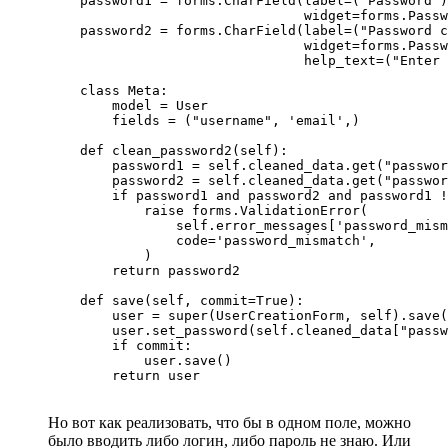
    password1 = forms.CharField(label=("Password")
                                widget=forms.Passw
    password2 = forms.CharField(label=("Password c
                                widget=forms.Passw
                                help_text=("Enter 
    class Meta:

        model = User

        fields = ("username", 'email',)

    def clean_password2(self):

        password1 = self.cleaned_data.get("passwor
        password2 = self.cleaned_data.get("passwor
        if password1 and password2 and password1 !
            raise forms.ValidationError(

                self.error_messages['password_mism
                code='password_mismatch',

            )

        return password2

    def save(self, commit=True):

        user = super(UserCreationForm, self).save(
        user.set_password(self.cleaned_data["passw
        if commit:

            user.save()

        return user
Но вот как реализовать, что бы в одном поле, можно
было вводить либо логин, либо пароль не знаю. Или