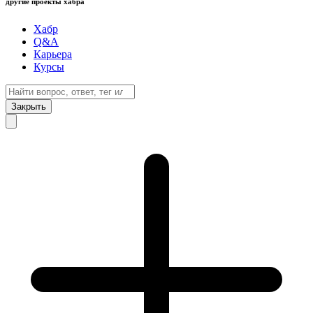
другие проекты хабра
Хабр
Q&A
Карьера
Курсы
Закрыть