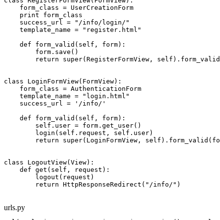
class RegisterFormView(FormView):

    form_class = UserCreationForm

    print form_class

    success_url = "/info/login/"

    template_name = "register.html"

    def form_valid(self, form):

        form.save()

        return super(RegisterFormView, self).form_valid
class LoginFormView(FormView):

    form_class = AuthenticationForm

    template_name = "login.html"

    success_url = '/info/'

    def form_valid(self, form):

        self.user = form.get_user()

        login(self.request, self.user)

        return super(LoginFormView, self).form_valid(fo
class LogoutView(View):

    def get(self, request):

        logout(request)

        return HttpResponseRedirect("/info/")
urls.py