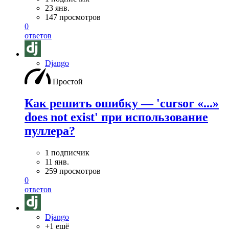
23 янв.
147 просмотров
0
ответов
Django
Простой
Как решить ошибку — 'cursor «...»
does not exist' при использование
пуллера?
1 подписчик
11 янв.
259 просмотров
0
ответов
Django
+1 ещё