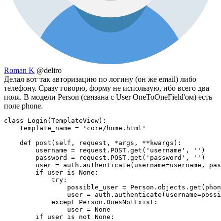
Roman K
@deliro
Делал вот так авторизацию по логину (он же email) либо
телефону. Сразу говорю, форму не использую, ибо всего два
поля. В модели Person (связана с User OneToOneField'ом) есть
поле phone.
class Login(TemplateView):

    template_name = 'core/home.html'

    def post(self, request, *args, **kwargs):

        username = request.POST.get('username', '')

        password = request.POST.get('password', '')

        user = auth.authenticate(username=username, pas
        if user is None:

            try:

                possible_user = Person.objects.get(phon
                user = auth.authenticate(username=possi
            except Person.DoesNotExist:

                user = None

        if user is not None:
