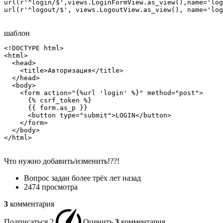
url(r'^login/$',views.LoginFormView.as_view(),name='log
url(r'^logout/$', views.LogoutView.as_view(), name='log
шаблон
<!DOCTYPE html>

<html>

  <head>

    <title>Авторизация</title>

  </head>

  <body>

    <form action="{%url 'login' %}" method="post">

      {% csrf_token %}

      {{ form.as_p }}

      <button type="submit">LOGIN</button>

    </form>

  </body>

</html>
Что нужно добавить/изменить!??!
Вопрос задан
более трёх лет назад
2474 просмотра
3
комментария
Подписаться
2
Оценить
3
комментария