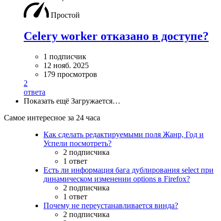
Простой
Celery worker отказано в доступе?
1 подписчик
12 нояб. 2025
179 просмотров
2
ответа
Показать ещё
Загружается…
Самое интересное за 24 часа
Как сделать редактируемыми поля Жанр, Год и
Успели посмотреть?
2 подписчика
1 ответ
Есть ли информация бага дублирования select при
динамическом изменении options в Firefox?
2 подписчика
1 ответ
Почему не переустанавливается винда?
2 подписчика