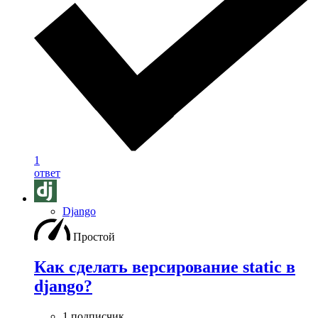
1
ответ
Django
Простой
Как сделать версирование static в
django?
1 подписчик