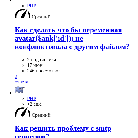
PHP
Средний
Как сделать что бы переменная
avatar($ank['id']); не
конфликтовала с другим файлом?
2 подписчика
17 июн.
246 просмотров
2
ответа
PHP
+2 ещё
Средний
Как решить проблему с smtp
сервером?