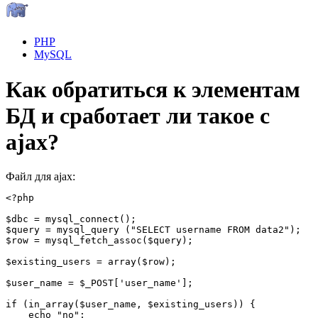
PHP
MySQL
Как обратиться к элементам
БД и сработает ли такое с
ajax?
Файл для ajax:
<?php

$dbc = mysql_connect();

$query = mysql_query ("SELECT username FROM data2");

$row = mysql_fetch_assoc($query);

$existing_users = array($row);

$user_name = $_POST['user_name'];

if (in_array($user_name, $existing_users)) {

    echo "no";
