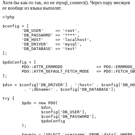
Хотя бы как-то так, но не mysql_connect(). Через пару месяцев
ее вообще из языка выпилят.
<?php

$config = [

	'DB_USER'     => 'root',

	'DB_PASSWORD' => '****',

	'DB_HOST'     => 'localhost',

	'DB_DRIVER'   => 'mysql',

	'DB_DATABASE' => 'test'

];

$pdoConfig = [

	PDO::ATTR_ERRMODE              => PDO::ERRMODE_EXCEPTION,

	PDO::ATTR_DEFAULT_FETCH_MODE   => PDO::FETCH_OBJ

];

$dsn = $config['DB_DRIVER'] . ':host=' . $config['DB_HO
	 . ';dbname=' . $config['DB_DATABASE'];

try {	

	$pdo = new PDO(

		$dsn,

		$config['DB_USER'],

		$config['DB_PASSWORD'],

		$pdoConfig

	);

	$query = 'SELECT `username` FROM `data2` WHERE `username` = :username';
