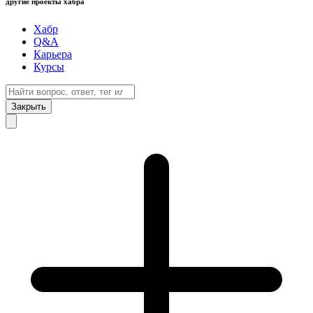
другие проекты хабра
Хабр
Q&A
Карьера
Курсы
Закрыть