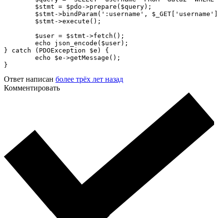
	$stmt = $pdo->prepare($query);

	$stmt->bindParam(':username', $_GET['username'], PDO::PARAM_STR);

	$stmt->execute();

	$user = $stmt->fetch();

	echo json_encode($user);

} catch (PDOException $e) {

	echo $e->getMessage();

}
Ответ написан
более трёх лет назад
Комментировать