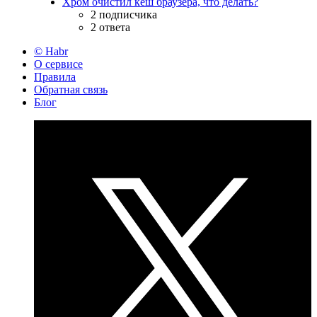
Хром очистил кеш браузера, что делать?
2 подписчика
2 ответа
© Habr
О сервисе
Правила
Обратная связь
Блог