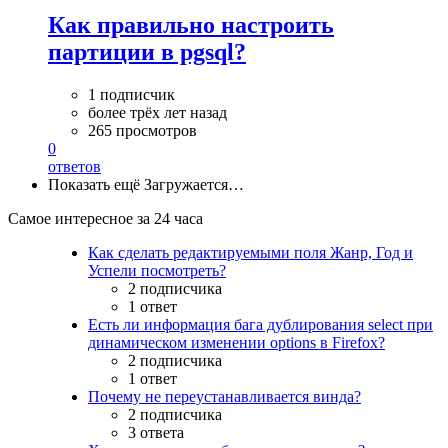
Как правильно настроить
партиции в pgsql?
1 подписчик
более трёх лет назад
265 просмотров
0
ответов
Показать ещё
Загружается…
Самое интересное за 24 часа
Как сделать редактируемыми поля Жанр, Год и
Успели посмотреть?
2 подписчика
1 ответ
Есть ли информация бага дублирования select при
динамическом изменении options в Firefox?
2 подписчика
1 ответ
Почему не переустанавливается винда?
2 подписчика
3 ответа