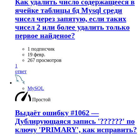
Как удалить число содержащееся в
ячейке таблицы бд Mysql среди
чисел через запятую, если таких
чисел 2 или более удалить только
первое найденое?
1 подписчик
19 февр.
267 просмотров
1
ответ
MySQL
Простой
Выдаёт ошибку #1062 —
Дублирующаяся запись '??????' по
ключу 'PRIMARY', как исправить?