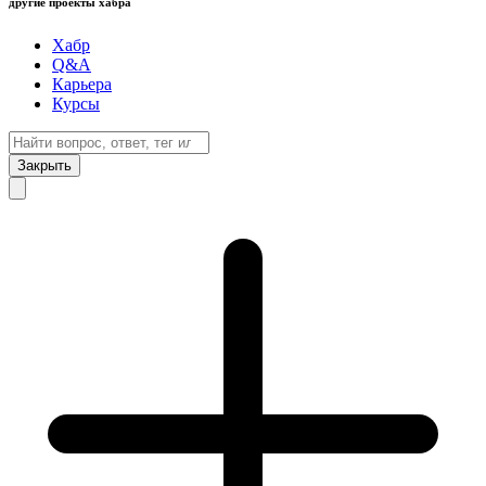
другие проекты хабра
Хабр
Q&A
Карьера
Курсы
Закрыть