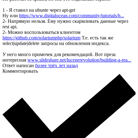
1 - Я ставил на ubunte через apt-get
Ну или
https://www.digitalocean.com/community/tutorials/h...
2- Напрямую нельзя. Ему нужно скармливать данные через
rest api.
2- Можно воспользоваться клиентом
https://github.com/solariumphp/solarium
Т.е. есть так же
select|update|delete запросы на обновления индекса.
У него много примочек для рекомендаций. Вот преза
интересная
www.slideshare.net/lucenerevolution/building-a-rea...
Ответ написан
более трёх лет назад
Комментировать