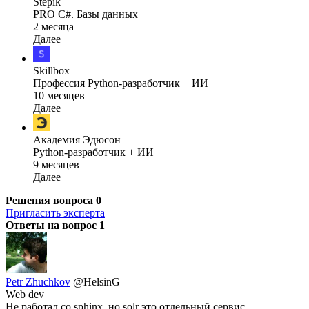
Stepik
PRO C#. Базы данных
2 месяца
Далее
Skillbox
Профессия Python-разработчик + ИИ
10 месяцев
Далее
Академия Эдюсон
Python-разработчик + ИИ
9 месяцев
Далее
Решения вопроса
0
Пригласить эксперта
Ответы на вопрос
1
Petr Zhuchkov
@HelsinG
Web dev
Не работал со sphinx, но solr это отдельный сервис.