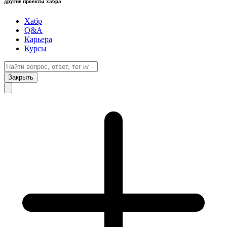
другие проекты хабра
Хабр
Q&A
Карьера
Курсы
Закрыть