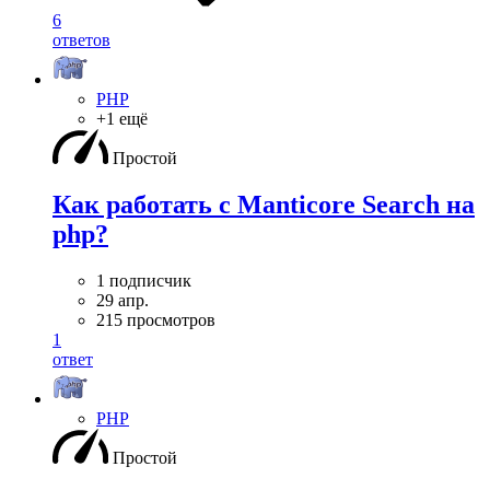
6
ответов
PHP
+1 ещё
Простой
Как работать с Manticore Search на
php?
1 подписчик
29 апр.
215 просмотров
1
ответ
PHP
Простой