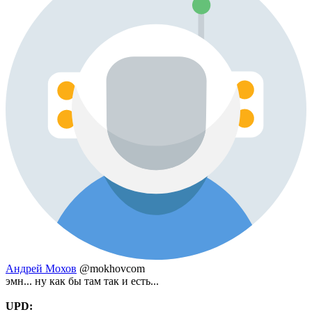
Андрей Мохов
@mokhovcom
эмн... ну как бы там так и есть...
UPD: