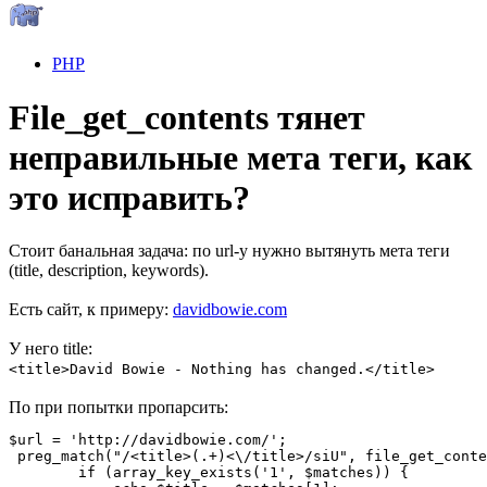
PHP
File_get_contents тянет
неправильные мета теги, как
это исправить?
Стоит банальная задача: по url-у нужно вытянуть мета теги
(title, description, keywords).
Есть сайт, к примеру:
davidbowie.com
У него title:
<title>David Bowie - Nothing has changed.</title>
По при попытки пропарсить:
$url = 'http://davidbowie.com/';

 preg_match("/<title>(.+)<\/title>/siU", file_get_conte
        if (array_key_exists('1', $matches)) {
