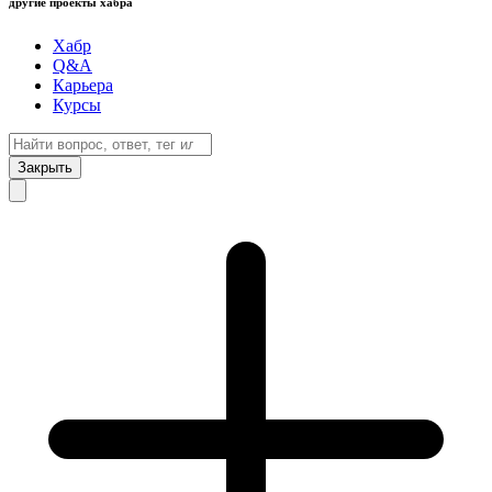
другие проекты хабра
Хабр
Q&A
Карьера
Курсы
Закрыть