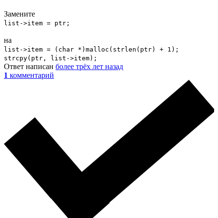
Замените
list->item = ptr;
на
list->item = (char *)malloc(strlen(ptr) + 1);
strcpy(ptr, list->item);
Ответ написан
более трёх лет назад
1
комментарий