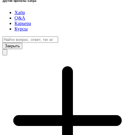
другие проекты хабра
Хабр
Q&A
Карьера
Курсы
Закрыть