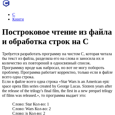
C
Книги
Построковое чтение из файла
и обработка строк на C
Требуется разработать программу на чистом С, которая читала
бы текст из файла, разделяла его на слова и заносила их и
количество их повторений в односвязный список.
Программку вроде как набросал, но вот не могу побороть
проблему. Программа работает корректно, только если в файле
всего одна строка.
Если в файле всего одна строка «Star Wars is an American epic
space opera film series created by George Lucas. Sixteen years after
the release of the trilogy's final film, the first in a new prequel trilogy
of films was released.», то программа выдает это:
Слово: Star Кол-во: 1
Слово: Wars Кол-во: 2
Слово: is Кол-во: 2