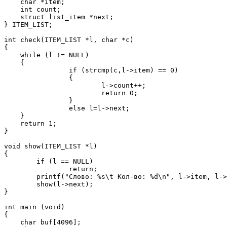
    char *item;

    int count;

    struct list_item *next;

} ITEM_LIST;

int check(ITEM_LIST *l, char *c)

{

    while (l != NULL)

    {

		if (strcmp(c,l->item) == 0)

		{

			l->count++;

			return 0;

		}

		else l=l->next;

    }

    return 1;

}

void show(ITEM_LIST *l)

{

	if (l == NULL)

		return;

	printf("Слово: %s\t Кол-во: %d\n", l->item, l->count);

	show(l->next);

}

int main (void)

{

    char buf[4096];
