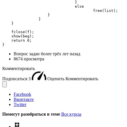
				}

				else

					free(list);

		    }

		}

    }

    fclose(f);

    show(beg);

    return 0;

}
Вопрос задан
более трёх лет назад
8674 просмотра
Комментировать
Подписаться
3
Оценить
Комментировать
Facebook
Вконтакте
Twitter
Помогут разобраться в теме
Все курсы