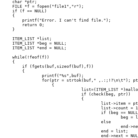
    char *ptr;

    FILE *f = fopen("file1","r");

    if (f == NULL)

    {

    	printf("Error. I can't find file.");

    	return 0;

    }

    ITEM_LIST *list;

    ITEM_LIST *beg = NULL;

    ITEM_LIST *end = NULL;

    while(!feof(f))

    {

    	if (fgets(buf,sizeof(buf),f))

    	{

	    	printf("%s",buf);

	    	for(ptr = strtok(buf," ,.:;!?\n\t"); ptr != NULL; ptr = strtok(NULL," ,.:;!?\n\t"))

		    {

				list=(ITEM_LIST *)malloc(sizeof(ITEM_LIST));

				if (check(beg, ptr))

				{

					list->item = ptr;

					list->count = 1;

					if (beg == NULL && end == NULL) 

						beg = list;

					else

						end->next = list;

					end = list;

					end->next = NULL;
