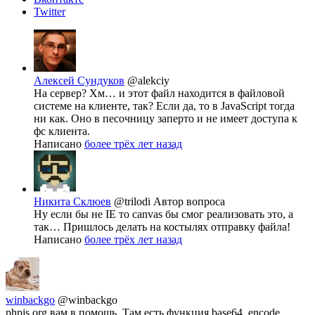
Twitter
Алексей Сундуков
@alekciy
На сервер? Хм… и этот файл находится в файловой
системе на клиенте, так? Если да, то в JavaScript тогда
ни как. Оно в песочницу заперто и не имеет доступа к
фс клиента.
Написано
более трёх лет назад
Никита Склюев
@trilodi
Автор вопроса
Ну если бы не IE то canvas бы смог реализовать это, а
так… Пришлось делать на костылях отправку файла!
Написано
более трёх лет назад
winbackgo
@winbackgo
phpjs.org вам в помощь. Там есть функция base64_encode.