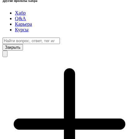
другие проекты хабра
Хабр
Q&A
Карьера
Курсы
Закрыть