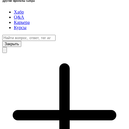
другие проекты хабра
Хабр
Q&A
Карьера
Курсы
Закрыть