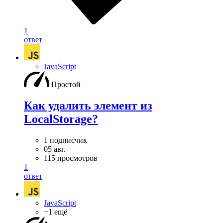
1
ответ
JavaScript
Простой
Как удалить элемент из
LocalStorage?
1 подписчик
05 авг.
115 просмотров
1
ответ
JavaScript
+1 ещё