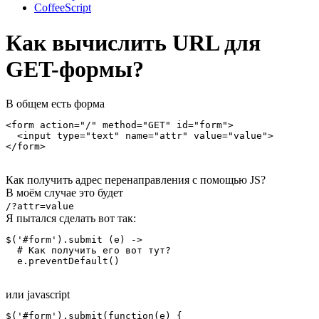
CoffeeScript
Как вычислить URL для
GET-формы?
В общем есть форма
<form action="/" method="GET" id="form">

  <input type="text" name="attr" value="value">

</form>
Как получить адрес перенаправления c помощью JS?
В моём случае это будет
/?attr=value
Я пытался сделать вот так:
$('#form').submit (e) ->

  # Как получить его вот тут?

  e.preventDefault()
или javascript
$('#form').submit(function(e) {
