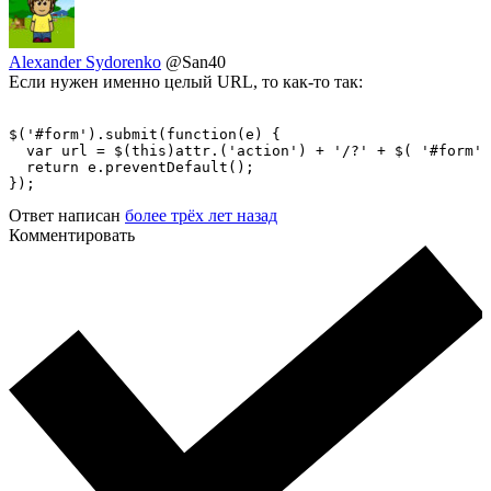
Alexander Sydorenko
@San40
Если нужен именно целый URL, то как-то так:
$('#form').submit(function(e) {

  var url = $(this)attr.('action') + '/?' + $( '#form' 
  return e.preventDefault();

});
Ответ написан
более трёх лет назад
Комментировать