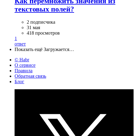
Как перемножить значения из
текстовых полей?
2 подписчика
31 мая
418 просмотров
1
ответ
Показать ещё
Загружается…
© Habr
О сервисе
Правила
Обратная связь
Блог