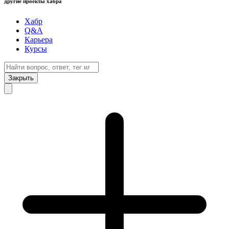
другие проекты хабра
Хабр
Q&A
Карьера
Курсы
Закрыть