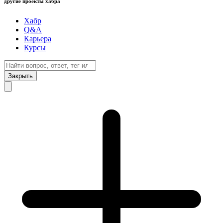
другие проекты хабра
Хабр
Q&A
Карьера
Курсы
Закрыть