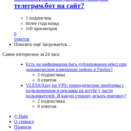
телеграм.бот на сайт?
1 подписчик
более года назад
110 просмотров
0
ответов
Показать ещё
Загружается…
Самое интересное за 24 часа
Есть ли информация бага дублирования select при
динамическом изменении options в Firefox?
2 подписчика
0 ответов
VLESS/Xray на VPS: периодические проблемы с
подключением и рекламы на ютубе у части
пользователей. В какую сторону искать причину?
2 подписчика
0 ответов
© Habr
О сервисе
Правила