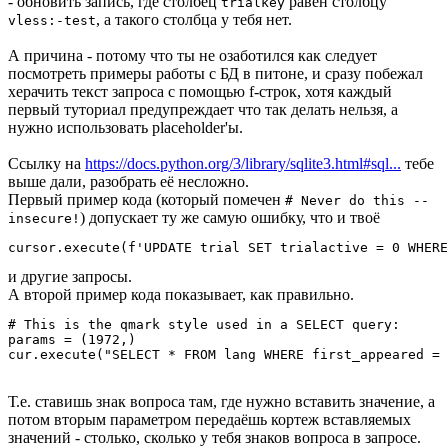
- обновить запись, где столбец
равен столбцу
trialkey
, а такого столбца у тебя нет.
vless:-test
А причина - потому что ты не озаботился как следует
посмотреть примеры работы с БД в питоне, и сразу побежал
херачить текст запроса с помощью f-строк, хотя каждый
первый туториал предупреждает что так делать нельзя, а
нужно использовать placeholder'ы.
Ссылку на
https://docs.python.org/3/library/sqlite3.html#sql...
тебе
выше дали, разобрать её несложно.
Первый пример кода (который помечен
# Never do this --
) допускает ту же самую ошибку, что и твоё
insecure!
cursor.execute(f'UPDATE trial SET trialactive = 0 WHERE
и другие запросы.
А второй пример кода показывает, как правильно.
# This is the qmark style used in a SELECT query:

params = (1972,)

cur.execute("SELECT * FROM lang WHERE first_appeared = 
Т.е. ставишь знак вопроса там, где нужно вставить значение, а
потом вторым параметром передаёшь кортеж вставляемых
значений - столько, сколько у тебя знаков вопроса в запросе.