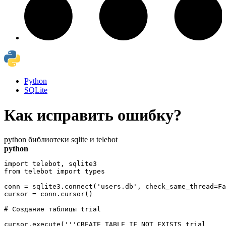
Python
SQLite
Как исправить ошибку?
python библиотеки sqlite и telebot
python
import telebot, sqlite3

from telebot import types

conn = sqlite3.connect('users.db', check_same_thread=Fa
cursor = conn.cursor()

# Создание таблицы trial

cursor.execute('''CREATE TABLE IF NOT EXISTS trial
