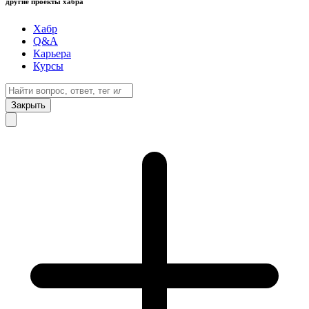
другие проекты хабра
Хабр
Q&A
Карьера
Курсы
Закрыть