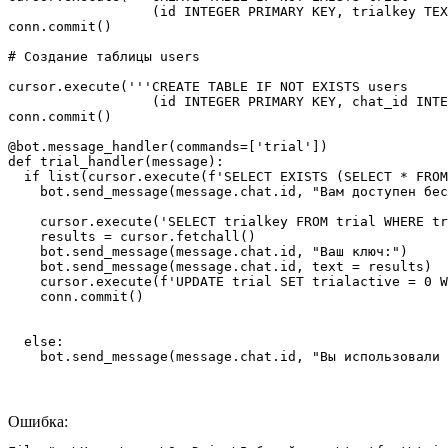
                  (id INTEGER PRIMARY KEY, trialkey TEX
conn.commit()

# Создание таблицы users

cursor.execute('''CREATE TABLE IF NOT EXISTS users

                  (id INTEGER PRIMARY KEY, chat_id INTE
conn.commit()

@bot.message_handler(commands=['trial'])

def trial_handler(message):

  if list(cursor.execute(f'SELECT EXISTS (SELECT * FROM
    bot.send_message(message.chat.id, "Вам доступен бес
    cursor.execute('SELECT trialkey FROM trial WHERE tr
    results = cursor.fetchall()

    bot.send_message(message.chat.id, "Ваш ключ:")

    bot.send_message(message.chat.id, text = results)

    cursor.execute(f'UPDATE trial SET trialactive = 0 W
    conn.commit()

  else:

    bot.send_message(message.chat.id, "Вы использовали 
Ошибка: