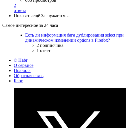
655 просмотров
2
ответа
Показать ещё
Загружается…
Самое интересное за 24 часа
Есть ли информация бага дублирования select при
динамическом изменении options в Firefox?
2 подписчика
1 ответ
© Habr
О сервисе
Правила
Обратная связь
Блог