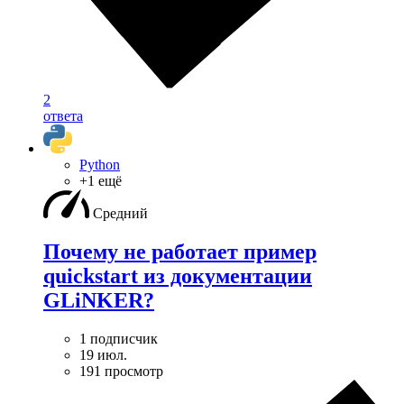
2
ответа
Python
+1 ещё
Средний
Почему не работает пример
quickstart из документации
GLiNKER?
1 подписчик
19 июл.
191 просмотр