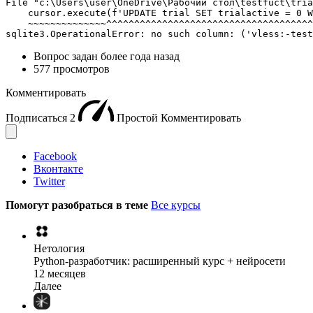
File "c:\Users\user\OneDrive\Рабочий стол\testfuct\tria
    cursor.execute(f'UPDATE trial SET trialactive = 0 W
    ~~~~~~~~~~~~~~^^^^^^^^^^^^^^^^^^^^^^^^^^^^^^^^^^^^^
sqlite3.OperationalError: no such column: ('vless:-test
Вопрос задан
более года назад
577 просмотров
Комментировать
Подписаться
2
Простой
Комментировать
Facebook
Вконтакте
Twitter
Помогут разобраться в теме
Все курсы
Нетология
Python-разработчик: расширенный курс + нейросети
12 месяцев
Далее