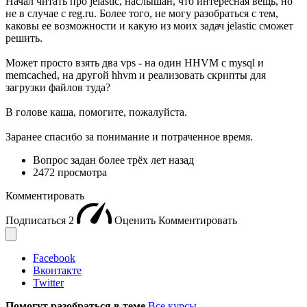
Начал читать про jelastic, наслышан, что интересная вещь, но
не в случае с reg.ru. Более того, не могу разобраться с тем,
каковы ее возможности и какую из моих задач jelastic сможет
решить.
Может просто взять два vps - на один HHVM с mysql и
memcached, на другой hhvm и реализовать скрипты для
загрузки файлов туда?
В голове каша, помогите, пожалуйста.
Заранее спасибо за понимание и потраченное время.
Вопрос задан
более трёх лет назад
2472 просмотра
Комментировать
Подписаться
2
Оценить
Комментировать
Facebook
Вконтакте
Twitter
Помогут разобраться в теме
Все курсы