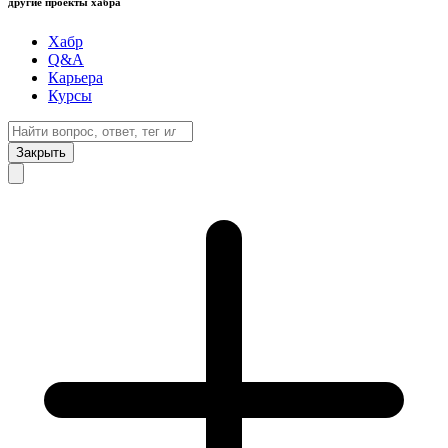
другие проекты хабра
Хабр
Q&A
Карьера
Курсы
Закрыть