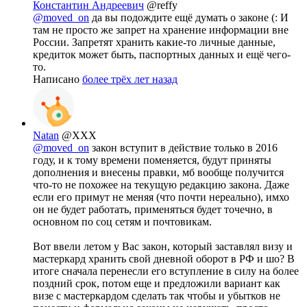
Константин Андреевич
@reffy
@moved_on
да вы подождите ещё думать о законе (: И
там не просто же запрет на хранение информации вне
России. Запретят хранить какие-то личные данные,
кредиток может быть, паспортных данных и ещё чего-
то.
Написано
более трёх лет назад
Natan
@XXX
@moved_on
закон вступит в действие только в 2016
году, и к тому времени поменяется, будут приняты
дополнения и внесены правки, мб вообще получится
что-то не похожее на текущую редакцию закона. Даже
если его примут не меняя (что почти нереально), имхо
он не будет работать, применяться будет точечно, в
основном по соц сетям и почтовикам.
Вот ввели летом у Вас закон, который заставлял визу и
мастеркард хранить свой дневной оборот в РФ и шо? В
итоге сначала перенесли его вступление в силу на более
поздний срок, потом еще и предложили вариант как
визе с мастеркардом сделать так чтобы и убытков не