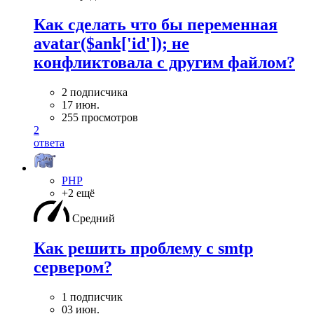
Как сделать что бы переменная
avatar($ank['id']); не
конфликтовала с другим файлом?
2 подписчика
17 июн.
255 просмотров
2
ответа
PHP
+2 ещё
Средний
Как решить проблему с smtp
сервером?
1 подписчик
03 июн.