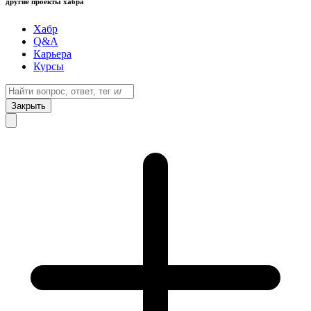
другие проекты хабра
Хабр
Q&A
Карьера
Курсы
Закрыть