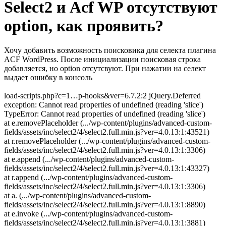
Select2 и Acf WP отсутствуют
option, как проявить?
Хочу добавить возможность поисковика для селекта плагина
ACF WordPress. После инициализации поисковая строка
добавляется, но option отсутсвуют. При нажатии на селект
выдает ошибку в консоль
load-scripts.php?c=1…p-hooks&ver=6.7.2:2 jQuery.Deferred
exception: Cannot read properties of undefined (reading 'slice')
TypeError: Cannot read properties of undefined (reading 'slice')
at e.removePlaceholder (.../wp-content/plugins/advanced-custom-
fields/assets/inc/select2/4/select2.full.min.js?ver=4.0.13:1:43521)
at r.removePlaceholder (.../wp-content/plugins/advanced-custom-
fields/assets/inc/select2/4/select2.full.min.js?ver=4.0.13:1:3306)
at e.append (.../wp-content/plugins/advanced-custom-
fields/assets/inc/select2/4/select2.full.min.js?ver=4.0.13:1:43327)
at r.append (.../wp-content/plugins/advanced-custom-
fields/assets/inc/select2/4/select2.full.min.js?ver=4.0.13:1:3306)
at a. (.../wp-content/plugins/advanced-custom-
fields/assets/inc/select2/4/select2.full.min.js?ver=4.0.13:1:8890)
at e.invoke (.../wp-content/plugins/advanced-custom-
fields/assets/inc/select2/4/select2.full.min.js?ver=4.0.13:1:3881)