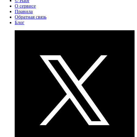
© Habr
О сервисе
Правила
Обратная связь
Блог