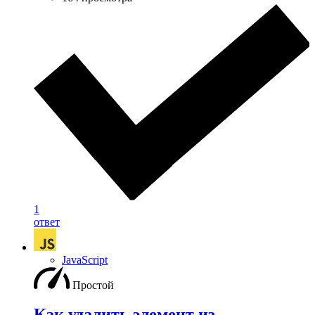
1
ответ
JavaScript
Простой
Как удалить элемент из