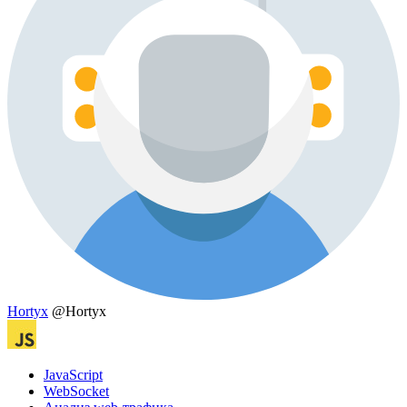
Hortyx
@Hortyx
JavaScript
WebSocket