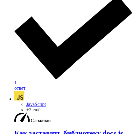
1
ответ
JavaScript
+2 ещё
Сложный
Как заставить библиотеку docs js