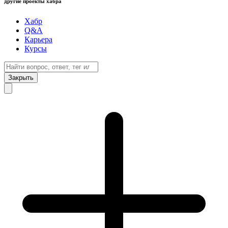
другие проекты хабра
Хабр
Q&A
Карьера
Курсы
Закрыть